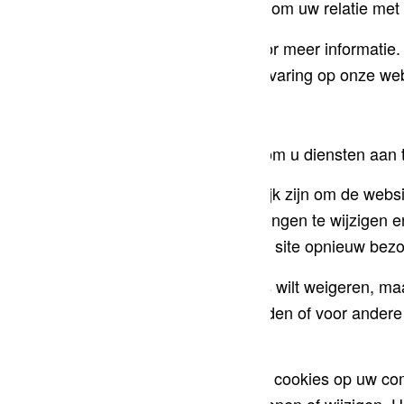
uw gebruikerservaring te verrijken en om uw relatie met
Klik op de verschillende rubrieken voor meer informati
cookies van invloed kan zijn op uw ervaring op onze we
Essentiële Website Cookies
Deze cookies zijn strikt noodzakelijk om u diensten aan
Omdat deze cookies strikt noodzakelijk zijn om de websit
of verwijderen door uw browserinstellingen te wijzigen e
accepteren/weigeren wanneer u onze site opnieuw bezo
We respecteren volledig als u cookies wilt weigeren, m
slaan. U bent altijd vrij om u af te melden of voor ander
domein verwijderen.
We bieden u een lijst met opgeslagen cookies op uw c