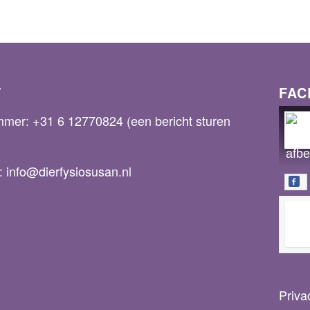
T
FAC
mmer:
+31 6 12770824
(een bericht sturen
s:
info@dierfysiosusan.nl
Priva