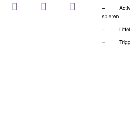
– Activer
spieren
– Littek
– Trigge