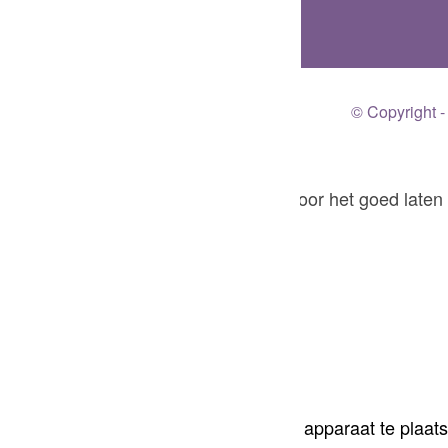
© Copyright -
Er worden cookies gebruikt voor het goed laten
OK
Cookie en privacy instellingen
Hoe wij cookies gebruiken
We kunnen vragen om cookies op uw apparaat te plaats