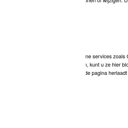
geen cookies van andere domeinen tonen of wijzigen. U k
Overige externe diensten
We gebruiken ook verschillende externe services zoals
zoals uw IP-adres kunnen verzamelen, kunt u ze hier blok
Wijzigingen zijn pas effectief zodra u de pagina herlaadt
Google Webfont Instellingen:
Google Maps Instellingen: